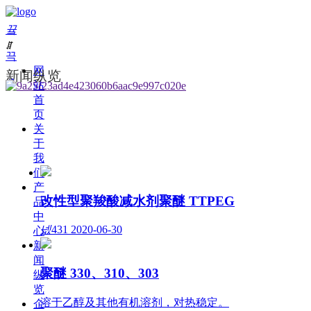
끀
ꁲ
끅
网
新闻纵览
ꀒ
站
首
页
关
于
我
们
产
改性型聚羧酸减水剂聚醚 TTPEG
品
中
넶
431
2020-06-30
心
新
闻
聚醚 330、310、303
纵
览
溶于乙醇及其他有机溶剂，对热稳定。
企